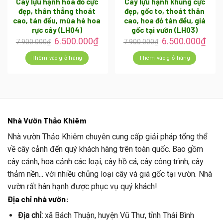
Cây lựu hạnh hoa đỏ cực
Cây lựu hạnh khủng cực
đẹp, thân thẳng thoát
đẹp, gốc to, thoát thân
cao, tán đều, mùa hè hoa
cao, hoa đỏ tán đều, giá
rực cây (LH04)
gốc tại vườn (LH03)
6.500.000
₫
6.500.000
₫
7.900.000
₫
7.900.000
₫
Thêm vào giỏ hàng
Thêm vào giỏ hàng
Nhà Vườn Thảo Khiêm
Nhà vườn Thảo Khiêm chuyên cung cấp giải pháp tổng thể
về cây cảnh đến quý khách hàng trên toàn quốc. Bao gồm
cây cảnh, hoa cảnh các loại, cây hồ cá, cây công trình, cây
thảm nền... với nhiều chủng loại cây và giá gốc tại vườn. Nhà
vườn rất hân hạnh được phục vụ quý khách!
Địa chỉ nhà vườn:
Địa chỉ:
xã Bách Thuận, huyện Vũ Thư, tỉnh Thái Bình