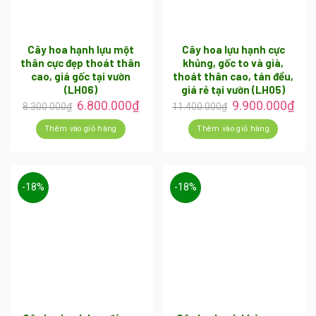
Cây hoa hạnh lựu một
Cây hoa lựu hạnh cực
thân cực đẹp thoát thân
khủng, gốc to và già,
cao, giá gốc tại vườn
thoát thân cao, tán đều,
(LH06)
giá rẻ tại vườn (LH05)
6.800.000
₫
9.900.000
₫
8.300.000
₫
11.400.000
₫
Thêm vào giỏ hàng
Thêm vào giỏ hàng
-18%
-18%