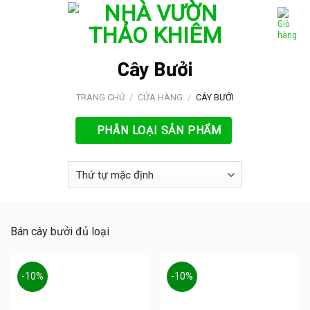
Skip
to
content
Cây Bưởi
TRANG CHỦ
/
CỬA HÀNG
/
CÂY BƯỞI
PHÂN LOẠI SẢN PHẨM
Bán cây bưởi đủ loại
-10%
-10%