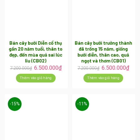
Bán cây bưởi Diễn cổ thụ
Bán cây bưởi trưởng thành
gần 20 năm tuổi, thân to
đã trồng 15 năm, giống
đẹp, đến mùa quả sai lúc
bưởi diễn, thân cao, quả
lỉu (CB02)
ngọt và thơm (CB01)
6.500.000
₫
6.500.000
₫
7.200.000
₫
7.200.000
₫
Thêm vào giỏ hàng
Thêm vào giỏ hàng
-15%
-11%