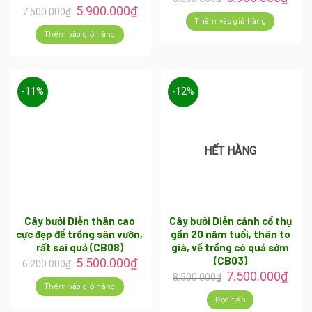
5.900.000
₫
7.500.000
₫
Thêm vào giỏ hàng
Thêm vào giỏ hàng
-11%
-12%
HẾT HÀNG
Cây bưởi Diễn thân cao
Cây bưởi Diễn cảnh cổ thụ
cực đẹp để trồng sân vườn,
gần 20 năm tuổi, thân to
rất sai quả (CB08)
già, về trồng có quả sớm
(CB03)
5.500.000
₫
6.200.000
₫
7.500.000
₫
8.500.000
₫
Thêm vào giỏ hàng
Đọc tiếp