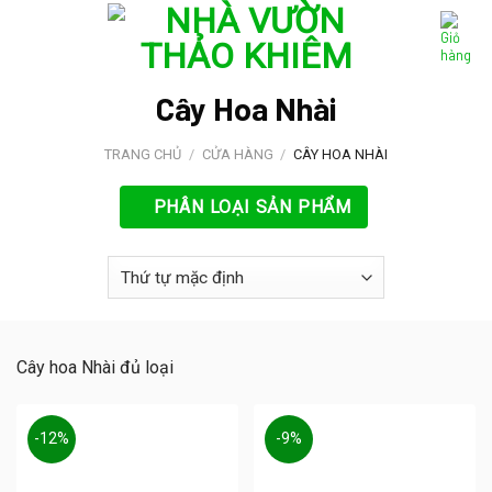
Skip
to
content
Cây Hoa Nhài
TRANG CHỦ
/
CỬA HÀNG
/
CÂY HOA NHÀI
PHÂN LOẠI SẢN PHẨM
Cây hoa Nhài đủ loại
-12%
-9%