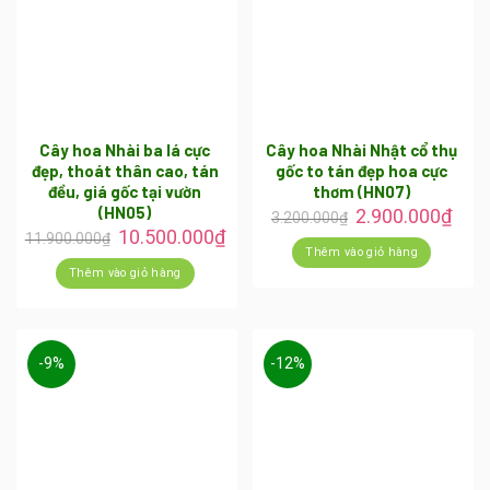
Cây hoa Nhài ba lá cực
Cây hoa Nhài Nhật cổ thụ
đẹp, thoát thân cao, tán
gốc to tán đẹp hoa cực
đều, giá gốc tại vườn
thơm (HN07)
(HN05)
2.900.000
₫
3.200.000
₫
10.500.000
₫
11.900.000
₫
Thêm vào giỏ hàng
Thêm vào giỏ hàng
-9%
-12%