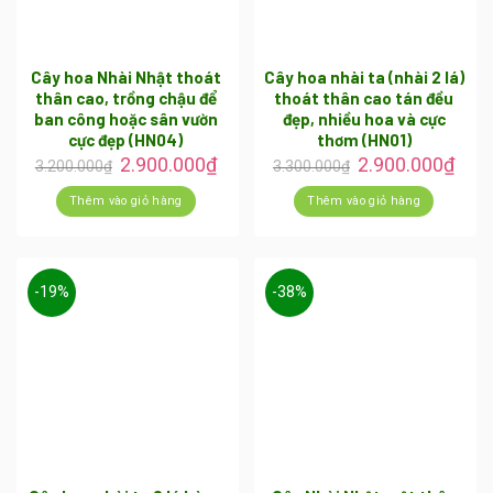
Cây hoa Nhài Nhật thoát
Cây hoa nhài ta (nhài 2 lá)
thân cao, trồng chậu để
thoát thân cao tán đều
ban công hoặc sân vườn
đẹp, nhiều hoa và cực
cực đẹp (HN04)
thơm (HN01)
2.900.000
₫
2.900.000
₫
3.200.000
₫
3.300.000
₫
Thêm vào giỏ hàng
Thêm vào giỏ hàng
-19%
-38%