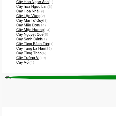
Cây Hoa Ngọc Anh
(1)
Cây hoa Ngọc Lan
(3)
Cây Hoa Nhài
(9)
Cây Lộc Vừng
(2)
Cây Mai Tứ Quý
(1)
Cây Mẫu Đơn
(14)
Cây Mộc Hương
(14)
Cây Nguyệt Quế
(5)
Cây Sanh Cảnh
(1)
Cây Tùng Bách Tán
(1)
Cây Tùng La Hán
(36)
Cây Tùng Tháp
(6)
Cây Tường Vi
(19)
Cây Vối
(1)
-9%