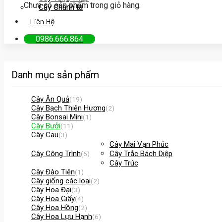
Chưa có sản phẩm trong giỏ hàng.
Cây Chanh ta
Liên Hệ
0986.666.864
Danh mục sản phẩm
Cây Ăn Quả
(19)
Cây Bạch Thiên Hương
(2)
Cây Bonsai Mini
(1)
Cây Bưởi
(11)
Cây Cau
(3)
Cây Mai Vạn Phúc
Cây Công Trình
Cây Trắc Bách Diệp
(6)
Cây Trúc
Cây Đào Tiên
(1)
Cây giống các loại
(2)
Cây Hoa Đại
(3)
Cây Hoa Giấy
(4)
Cây Hoa Hồng
(2)
Cây Hoa Lựu Hạnh
(6)