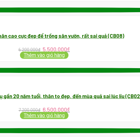
hân cao cực đẹp để trồng sân vườn, rất sai quả (CB08)
5.500.000
₫
6.200.000
₫
Thêm vào giỏ hàng
ụ gần 20 năm tuổi, thân to đẹp, đến mùa quả sai lúc lỉu (CB02
6.500.000
₫
7.200.000
₫
Thêm vào giỏ hàng