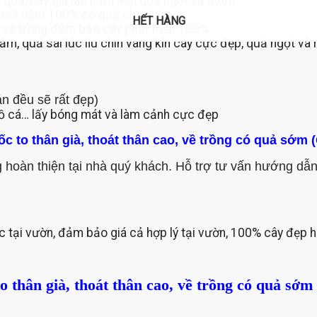
u quả, cây già lâu năm nên quả ngọt và thơm
 cuối năm 100% có quả chơi luôn
HẾT HÀNG
HẾT HÀNG
ch về trồng đảm bảo cây phát triển 100%
năm, quả sai lúc lỉu chín vàng kín cây cực đẹp, quả ngọt và
án đều sẽ rất đẹp)
 hồ cá… lấy bóng mát và làm cảnh cực đẹp
c to thân già, thoát thân cao, về trồng có quả sớm 
 hoàn thiện tại nhà quý khách. Hỗ trợ tư vấn hướng dẫ
c tại vườn, đảm bảo giá cả hợp lý tại vườn, 100% cây đẹp h
o thân già, thoát thân cao, về trồng có quả sớ