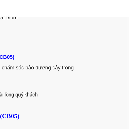
 rất thơm
(CB05)
n chăm sóc bảo dưỡng cây trong
ài lòng quý khách
m (CB05)