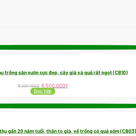
hụ trồng sân vườn cực đẹp, cây già và quả rất ngọt (CB10)
6.500.000
₫
8.200.000
₫
Đọc tiếp
thụ gần 20 năm tuổi, thân to già, về trồng có quả sớm (CB03