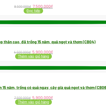
7.500.000
₫
8.500.000
₫
Đọc tiếp
ẹp thân cao, đã trồng 15 năm, quả ngọt và thơm (CB04)
5.900.000
₫
6.500.000
₫
Thêm vào giỏ hàng
ơn 15 năm, trồng có quả ngay, cây già quả ngọt và thơm (CB0
5.900.000
₫
7.500.000
₫
Thêm vào giỏ hàng