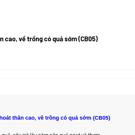
ân cao, về trồng có quả sớm (CB05)
có quả sớm (CB05) số lượng
thoát thân cao, về trồng có quả sớm (CB05)