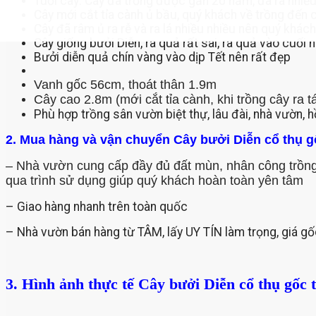
Tuổi cây: Cây đã trồng được gần 20 năm, đã ra nhiề
Cây mới cắt tỉa cành ủ bầu, quý khách về trồng đến
Cây đã râm ủ ra rễ và ra lá nhiều nhiều nên quý khá
Cây giống bưởi Diễn, ra quả rất sai, ra quả vào cuối 
Bưởi diễn quả chín vàng vào dịp Tết nên rất đẹp
Vanh gốc 56cm, thoát thân 1.9m
Cây cao 2.8m (mới cắt tỉa cành, khi trồng cây ra t
Phù hợp trồng sân vườn biệt thự, lâu đài, nhà vườn,
2. Mua hàng và vận chuyển Cây bưởi Diễn cổ thụ gố
– Nhà vườn cung cấp đầy đủ đất mùn, nhân công trồng
qua trình sử dụng giúp quý khách hoàn toàn yên tâm
– Giao hàng nhanh trên toàn quốc
– Nhà vườn bán hàng từ TÂM, lấy UY TÍN làm trọng, giá gố
3. Hình ảnh thực tế Cây bưởi Diễn cổ thụ gốc t