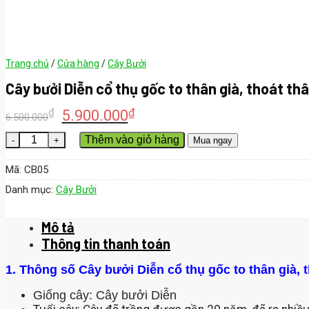
Trang chủ
/
Cửa hàng
/
Cây Bưởi
Cây bưởi Diễn cổ thụ gốc to thân già, thoát th
₫
₫
5.900.000
6.500.000
Cây bưởi Diễn cổ thụ gốc to thân già, thoát thân cao, về trồng 
Thêm vào giỏ hàng
Mua ngay
Mã:
CB05
Danh mục:
Cây Bưởi
Mô tả
Thông tin thanh toán
1. Thông số Cây bưởi Diễn cổ thụ gốc to thân già, 
Giống cây: Cây bưởi Diễn