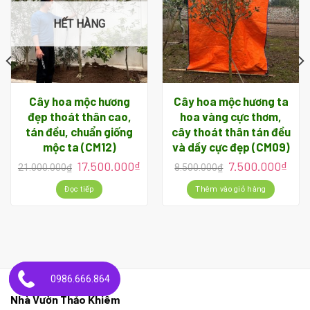
HẾT HÀNG
Cây hoa mộc hương
Cây hoa mộc hương ta
đẹp thoát thân cao,
hoa vàng cực thơm,
tán đều, chuẩn giống
cây thoát thân tán đều
mộc ta (CM12)
và dầy cực đẹp (CM09)
17.500.000
₫
7.500.000
₫
21.000.000
₫
8.500.000
₫
Đọc tiếp
Thêm vào giỏ hàng
0986.666.864
Nhà Vườn Thảo Khiêm