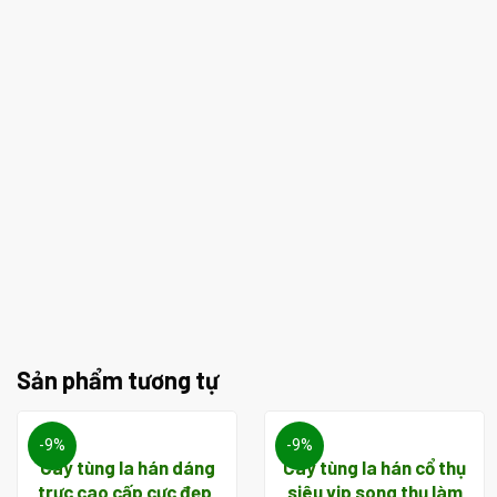
Sản phẩm tương tự
-9%
-9%
Cây tùng la hán dáng
Cây tùng la hán cổ thụ
trực cao cấp cực đẹp,
siêu vip song thụ làm