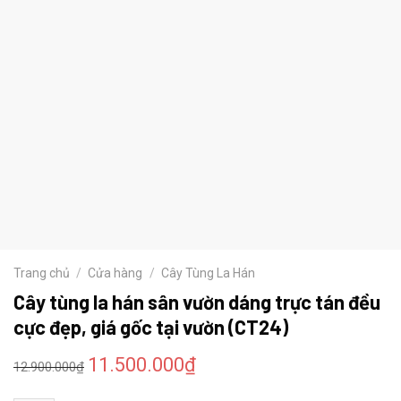
Trang chủ
/
Cửa hàng
/
Cây Tùng La Hán
Cây tùng la hán sân vườn dáng trực tán đều
cực đẹp, giá gốc tại vườn (CT24)
11.500.000
₫
12.900.000
₫