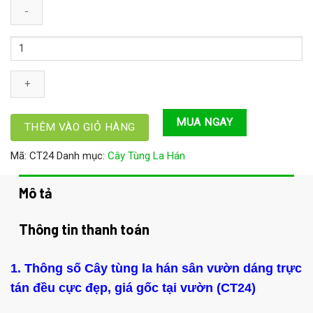
Cây
tùng
la
hán
sân
MUA NGAY
vườn
THÊM VÀO GIỎ HÀNG
dáng
Mã:
CT24
Danh mục:
Cây Tùng La Hán
trực
tán
đều
Mô tả
cực
đẹp,
Thông tin thanh toán
giá
gốc
1. Thông số Cây tùng la hán sân vườn dáng trực
tại
vườn
tán đều cực đẹp, giá gốc tại vườn (CT24)
(CT24)